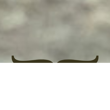
Vítáme Vás na stránkách
chovatelské stanice
Aurea Rosa.