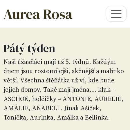
Aurea Rosa
Pátý týden
Naši úžasňáci mají už 5. týdnů. Každým
dnem jsou roztomilejší, akčnější a malinko
větší. Všechna štěňátka už ví, kde bude
jejich domov. Také mají jména…. kluk –
ASCHOK, holčičky – ANTONIE, AURELIE,
AMÁLIE, ANABELL. Jinak Ašíček,
Tonička, Aurinka, Amálka a Bellinka.